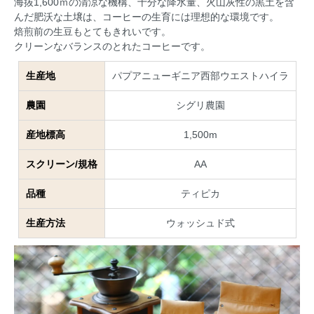
海抜1,600ｍの清涼な機構、十分な降水量、火山灰性の黒土を含
んだ肥沃な土壌は、コーヒーの生育には理想的な環境です。
焙煎前の生豆もとてもきれいです。
クリーンなバランスのとれたコーヒーです。
生産地
パプアニューギニア西部ウエストハイラ
農園
シグリ農園
産地標高
1,500m
スクリーン/規格
AA
品種
ティピカ
生産方法
ウォッシュド式